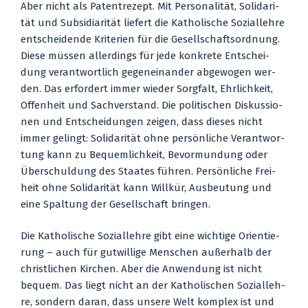
Aber nicht als Patent­re­zept. Mit Per­so­na­li­tät, Soli­da­ri­
tät und Sub­si­dia­ri­tät lie­fert die Katho­li­sche Sozi­al­leh­re
ent­schei­den­de Kri­te­ri­en für die Gesell­schafts­ord­nung.
Die­se müs­sen aller­dings für jede kon­kre­te Ent­schei­
dung ver­ant­wort­lich gegen­ein­an­der abge­wo­gen wer­
den. Das erfor­dert immer wie­der Sorg­falt, Ehr­lich­keit,
Offen­heit und Sach­ver­stand. Die poli­ti­schen Dis­kus­sio­
nen und Ent­schei­dun­gen zei­gen, dass die­ses nicht
immer gelingt: Soli­da­ri­tät ohne per­sön­li­che Ver­ant­wor­
tung kann zu Bequem­lich­keit, Bevor­mun­dung oder
Über­schul­dung des Staa­tes füh­ren. Per­sön­li­che Frei­
heit ohne Soli­da­ri­tät kann Will­kür, Aus­beu­tung und
eine Spal­tung der Gesell­schaft brin­gen.
Die Katho­li­sche Sozi­al­leh­re gibt eine wich­ti­ge Ori­en­tie­
rung – auch für gut­wil­li­ge Men­schen außer­halb der
christ­li­chen Kir­chen. Aber die Anwen­dung ist nicht
bequem. Das liegt nicht an der Katho­li­schen Sozi­al­leh­
re, son­dern dar­an, dass unse­re Welt kom­plex ist und