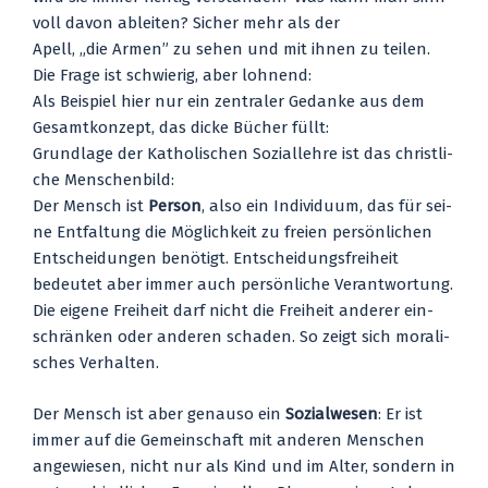
voll davon ablei­ten? Sicher mehr als der
Apell, „die Armen” zu sehen und mit ihnen zu tei­len.
Die Fra­ge ist schwie­rig, aber loh­nend:
Als Bei­spiel hier nur ein zen­tra­ler Gedan­ke aus dem
Gesamt­kon­zept, das dicke Bücher füllt:
Grund­la­ge der Katho­li­schen Sozi­al­leh­re ist das christ­li­
che Men­schen­bild:
Der Mensch ist
Per­son
, also ein Indi­vi­du­um, das für sei­
ne Ent­fal­tung die Mög­lich­keit zu frei­en per­sön­li­chen
Ent­schei­dun­gen benö­tigt. Ent­schei­dungs­frei­heit
bedeu­tet aber immer auch per­sön­li­che Ver­ant­wor­tung.
Die eige­ne Frei­heit darf nicht die Frei­heit ande­rer ein­
schrän­ken oder ande­ren scha­den. So zeigt sich mora­li­
sches Ver­hal­ten.
Der Mensch ist aber genau­so ein
Sozi­al­we­sen
: Er ist
immer auf die Gemein­schaft mit ande­ren Men­schen
ange­wie­sen, nicht nur als Kind und im Alter, son­dern in