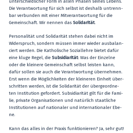
unter­schied­li­cher Form in allen Pha­sen sei­nes Lebens.
Die Ver­ant­wor­tung für sich selbst ist des­halb untrenn­
bar ver­bun­den mit einer Mit­ver­ant­wor­tung für die
Gemein­schaft. Wir nen­nen das
Soli­da­ri­tät
.
Per­so­na­li­tät und Soli­da­ri­tät ste­hen dabei nicht im
Wider­spruch, son­dern müs­sen immer wie­der aus­ba­lan­
ciert wer­den. Die Katho­li­sche Sozi­al­leh­re bie­tet dafür
eine klu­ge Regel, die
Sub­si­dia­ri­tät
: Was der Ein­zel­ne
oder die klei­ne­re Gemein­schaft selbst leis­ten kann,
dafür sol­len sie auch die Ver­ant­wor­tung über­neh­men.
Erst wenn die Mög­lich­kei­ten der klei­ne­ren Ein­heit über­
schrit­ten wer­den, ist die Soli­da­ri­tät der über­ge­ord­ne­
ten Insti­tu­ti­on gefor­dert. Sub­si­dia­ri­tät gilt für die Fami­
lie, pri­va­te Orga­ni­sa­tio­nen und natür­lich staat­li­che
Insti­tu­tio­nen auf natio­na­ler und inter­na­tio­na­ler Ebe­
ne.
Kann das alles in der Pra­xis funk­tio­nie­ren? Ja, sehr gut!