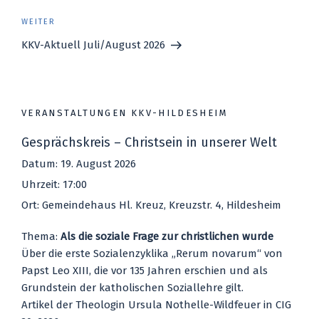
Nächster
WEITER
Beitrag
KKV-Aktuell Juli/August 2026
VERANSTALTUNGEN KKV-HILDESHEIM
Gesprächskreis – Christsein in unserer Welt
Datum:
19. August 2026
Uhrzeit:
17:00
Ort:
Gemeindehaus Hl. Kreuz, Kreuzstr. 4, Hildesheim
The­ma:
Als die sozia­le Fra­ge zur christ­li­chen wur­de
Über die ers­te Sozi­al­enzy­kli­ka „Rer­um novarum“ von
Papst Leo XIII, die vor 135 Jah­ren erschien und als
Grund­stein der katho­li­schen Sozi­al­leh­re gilt.
Arti­kel der Theo­lo­gin Ursu­la Not­hel­le-Wild­feu­er in CIG