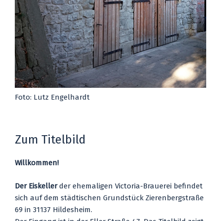
Foto: Lutz Engel­hardt
Zum Titelbild
Will­kom­men!
Der Eis­kel­ler
der ehe­ma­li­gen Vic­to­ria-Braue­rei befin­det
sich auf dem städ­ti­schen Grund­stück Zie­ren­berg­stra­ße
69 in 31137 Hil­des­heim.