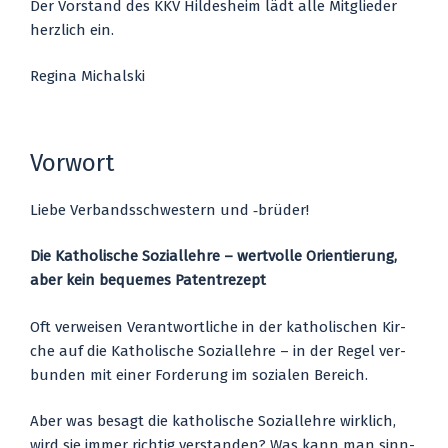
Der Vor­stand des KKV Hil­des­heim lädt alle
Mit­glie­der
herz­lich ein.
Regi­na Mich­al­ski
Vorwort
Lie­be Ver­bands­schwes­tern und ‑brü­der!
Die Katho­li­sche Sozi­al­leh­re – wert­vol­le Ori­en­tie­rung,
aber kein beque­mes Patent­re­zept
Oft ver­wei­sen Ver­ant­wort­li­che in der katho­li­schen Kir­
che auf die Katho­li­sche Sozi­al­leh­re – in der Regel ver­
bun­den mit einer For­de­rung im sozia­len Bereich.
Aber was besagt die katho­li­sche Sozi­al­leh­re wirk­lich,
wird sie immer rich­tig ver­stan­den? Was kann man sinn­